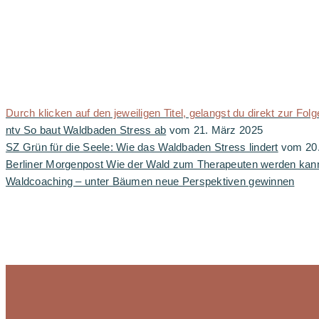
Durch klicken auf den jeweiligen Titel, gelangst du direkt zur Folg
ntv So baut Waldbaden Stress ab
vom 21. März 2025
SZ Grün für die Seele: Wie das Waldbaden Stress lindert
vom 20.
Berliner Morgenpost Wie der Wald zum Therapeuten werden kan
Waldcoaching – unter Bäumen neue Perspektiven gewinnen