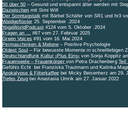
50 über 50
– Gesund und entspannt älter werden mit St
Dazwischen
mit Simi Will
Der Sonntagstalk
mit Bärbel Schäfer von SR1 und hr3 v
Waldgeflüster
25. September .2024
YogaWorldPodcast
#124 vom 5. Oktober .2024
Fragen an …
#67 vom 27. Februar 2025
Green Voices
#91 vom 16. Mai.2024
Permaschinken & Melone
– Positive Psychologie
Oldest Soul
– Für bewusste Momente in schnelllebigen Z
Deutschlandfunk Kultur ›Plus Eins‹
von Sonja Koppitz a
Frauenseele – Frauenkörper
von Petra Drachenberg
Teil
Gefühls Echt
bei Franziska Trautmann und Katinka Mag
Apokalypse & Filterkaffee
bei Micky Beisenherz am 29. 
Tiefes Zeug
bei Anastasia Umrik am 27. Januar 2022