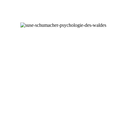
MEIN NEUES BUCH
DIE PSYCHOLOGIE
DES WALDES
Der Wald als Therapeut: Wie Körper, Geist und Seele zur
Ruhe kommen,
gestärkt und verbunden werden.
Der Wald ist
Sehnsuchtsort, Ruhepol,
Mythenreich, Ökosystem, eine